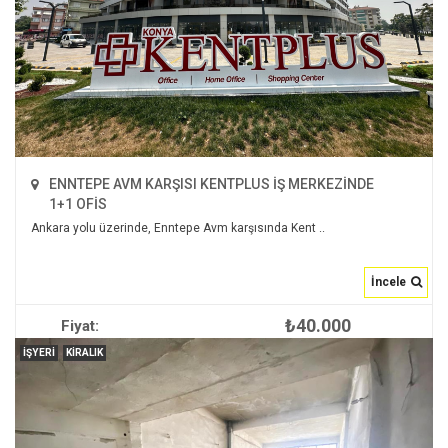
ENNTEPE AVM KARŞISI KENTPLUS İŞ MERKEZİNDE
1+1 OFİS
Ankara yolu üzerinde, Enntepe Avm karşısında Kent ..
İncele
₺40.000
Fiyat:
İNCELE
İŞYERI
KIRALIK
2
100 m
2
null