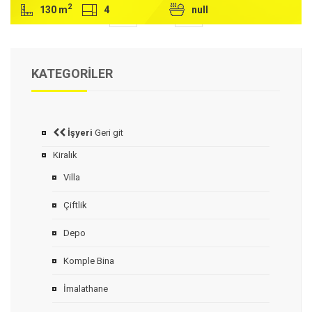
2
130 m
4
null
1


KATEGORILER
İşyeri
Geri git
Kiralık
Villa
Çiftlik
Depo
Komple Bina
İmalathane