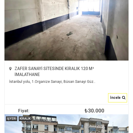
ZAFER SANAYİ SİTESİNDE KİRALIK 120 M²
İMALATHANE
İstanbul yolu, 1.Organize Sanayi, Büsan Sanayi Güz..
İncele
₺30.000
Fiyat:
İNCELE
İŞYERI
KIRALIK
2
120 m
1
null