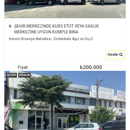
ŞEHİR MERKEZİNDE KURS ETÜT VEYA SAĞLIK
MERKEZİNE UYGUN KOMPLE BİNA
Konum:İhsaniye Mahallesi, Zindankale Ağız ve Diş S..
İncele
₺200.000
Fiyat:
İNCELE
İŞYERI
KIRALIK
2
990 m
15 ve üzeri
null