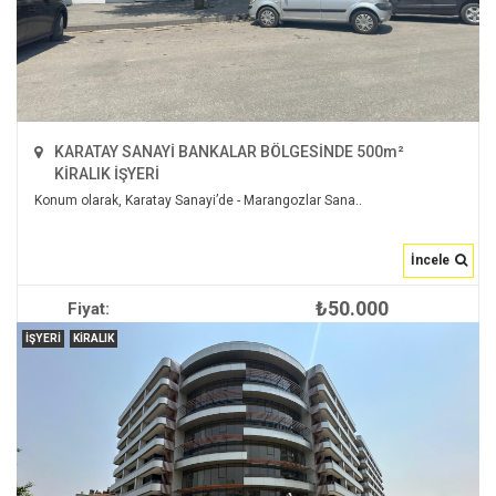
KARATAY SANAYİ BANKALAR BÖLGESİNDE 500m²
KİRALIK İŞYERİ
Konum olarak, Karatay Sanayi’de - Marangozlar Sana..
İncele
₺50.000
Fiyat:
İNCELE
İŞYERI
KIRALIK
2
500 m
3
null