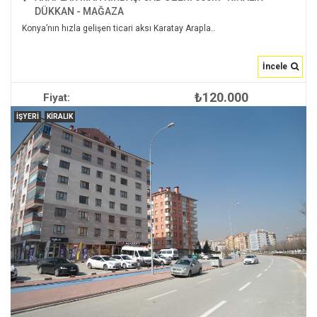
DÜKKAN - MAĞAZA
Konya’nın hızla gelişen ticari aksı Karatay Arapla..
İncele
₺120.000
Fiyat:
İNCELE
İŞYERI
KIRALIK
2
650 m
2
null