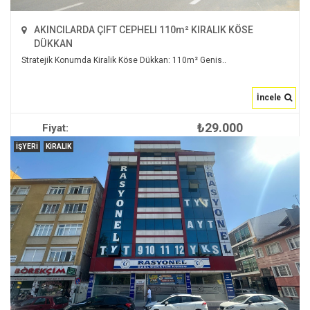
AKINCILARDA ÇIFT CEPHELI 110m² KIRALIK KÖSE
DÜKKAN
Stratejik Konumda Kiralik Köse Dükkan: 110m² Genis..
İncele
₺29.000
Fiyat:
İNCELE
İŞYERI
KIRALIK
2
110 m
null